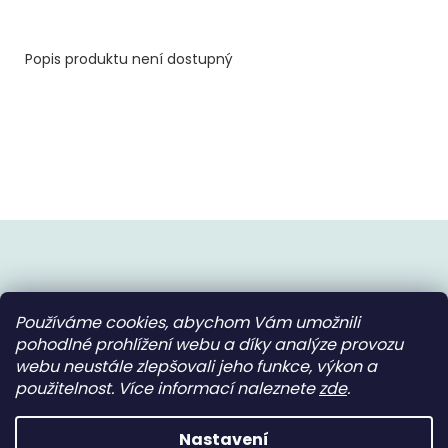
Popis produktu není dostupný
Z
á
p
Používáme cookies, abychom Vám umožnili
a
Instagram
pohodlné prohlížení webu a díky analýze provozu
t
webu neustále zlepšovali jeho funkce, výkon a
použitelnost. Více informací naleznete
zde
.
í
Nastavení