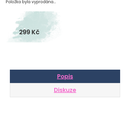
Položka byla vyprodána…
Vyprodáno
299 Kč
Měrná
cena:
Popis
Diskuze