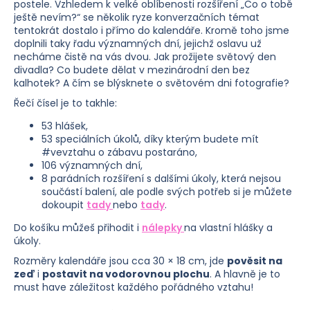
postele. Vzhledem k velké oblíbenosti rozšíření „Co o tobě
ještě nevím?“ se několik ryze konverzačních témat
Hledat
tentokrát dostalo i přímo do kalendáře. Kromě toho jsme
doplnili taky řadu významných dní, jejichž oslavu už
necháme čistě na vás dvou. Jak prožijete světový den
divadla? Co budete dělat v mezinárodní den bez
kalhotek? A čím se blýsknete o světovém dni fotografie?
D
o
Řečí čísel je to takhle:
p
53 hlášek,
o
53 speciálních úkolů, díky kterým budete mít
r
#vevztahu o zábavu postaráno,
u
106 významných dní,
č
8 parádních rozšíření s dalšími úkoly, která nejsou
součástí balení, ale podle svých potřeb si je můžete
u
dokoupit
tady
nebo
tady
.
j
e
Do košíku můžeš přihodit i
nálepky
na vlastní hlášky a
m
úkoly.
e
Rozměry kalendáře jsou cca 30 × 18 cm, jde
pověsit na
zeď
i
postavit na vodorovnou plochu
. A hlavně je to
must have záležitost každého pořádného vztahu!