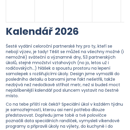
b
u
j
Kalendář 2026
e
t
Šesté vydání celoroční partnerské hry pro ty, kteří se
e
nebojí výzev, je tady!
Těšit se můžeš na všechny možné (i
nemožné) sváteční a významné dny, 53 partnerských
n
úkolů, stejné množství vztahových (no jo, letos už i
rodičovských...) hlášek a spoustu prostoru na lepení
a
samolepek s rozšiřujícími úkoly
. Design jsme vymazlili do
posledního detailu a barvami jsme fakt nešetřili, takže
j
nezbývá než nedočkavě stříhat metr, než si budeš moct
í
nejoblíbenější kalendář pod sluncem vystavit na čestné
místo.
t
Co na tebe příští rok čeká? Speciální úkol v každém týdnu
?
je samozřejmostí, kterou asi není potřeba dlouze
představovat.
Dopředu jsme tobě a tvé polovičce
poznačili data speciálních randíček, vymysleli víkendové
programy a připravili úkoly na výlety, do kuchyně i do