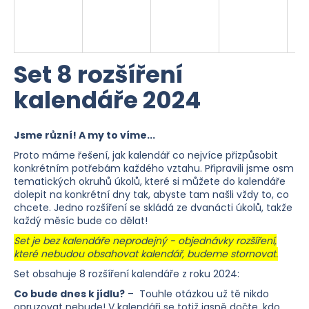
b
u
j
Set 8 rozšíření
e
kalendáře 2024
t
e
Jsme různí! A my to víme...
n
Proto máme řešení, jak kalendář co nejvíce přizpůsobit
a
konkrétním potřebám každého vztahu. Připravili jsme osm
tematických okruhů úkolů, které si můžete do kalendáře
j
dolepit na konkrétní dny tak, abyste tam našli vždy to, co
chcete. Jedno rozšíření se skládá ze dvanácti úkolů, takže
í
každý měsíc bude co dělat!
t
Set je bez kalendáře neprodejný - objednávky rozšíření,
které nebudou obsahovat kalendář, budeme stornovat.
?
Set obsahuje 8 rozšíření kalendáře z roku 2024:
Co bude dnes k jídlu?
– Touhle otázkou už tě nikdo
opruzovat nebude! V kalendáři se totiž jasně dočte, kdo