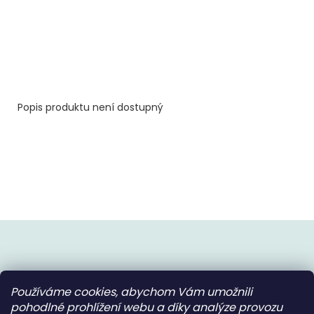
Popis produktu není dostupný
Z
á
p
Používáme cookies, abychom Vám umožnili
a
Instagram
pohodlné prohlížení webu a díky analýze provozu