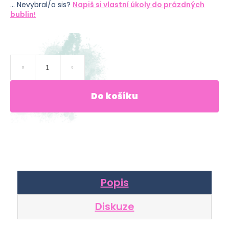
... Nevybral/a sis?
Napiš si vlastní úkoly do prázdných
bublin!
Skladem
(8 ks)
128 Kč
Měrná
cena:
Do košíku
Popis
Diskuze