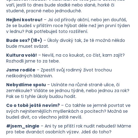
vaří, jestli to dnes bude sladké nebo slané, horké či
studené, pracné nebo jednoduché.
Hledat
Hejbni kostrou!
– Jsi od přírody akční, nebo jen doufáš,
že se budeš v příštím roce hýbat déle než jen první týden
v lednu? Pak potřebuješ toto rozšíření.
D
Bude sex?
(18+)
– Úkoly divoký tak, že tě možná někdo
o
bude muset svázat.
p
Kultura volá!
– Nevíš, na co koukat, co číst, kam zajít?
o
Rozhodli jsme to za tebe.
r
Jsme rodiče
– Zpestři svůj rodinný život trochou
u
neškodných bláznivin.
č
Nebydlíme spolu
– Usínáte na různé straně ulice, či
u
zeměkoule? Vídáte se jednou týdně, nebo jednou za rok?
j
Pak se ti tyhle úkoly budou hodit.
e
Co o tobě ještě nevím?
– Co takhle se jemně povrtat ve
m
svých nejniternějších myšlenkách a pocitech? Možná se
e
budeš divit, co všechno ještě nevíš.
#jsem_single
– Ani ty se příští rok nudit nebudeš! Máme
pro tebe dvanáct osobních výzev. Jdeš do toho?