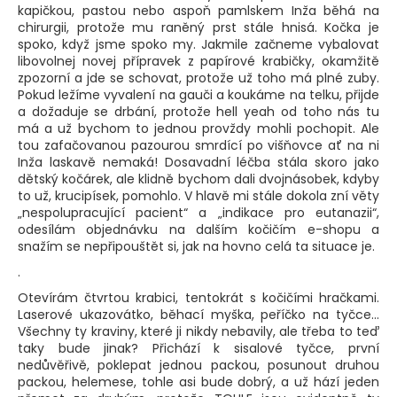
kapičkou, pastou nebo aspoň pamlskem Inža běhá na
chirurgii, protože mu raněný prst stále hnisá. Kočka je
spoko, když jsme spoko my. Jakmile začneme vybalovat
libovolnej novej přípravek z papírové krabičky, okamžitě
zpozorní a jde se schovat, protože už toho má plné zuby.
Pokud ležíme vyvalení na gauči a koukáme na telku, přijde
a dožaduje se drbání, protože hell yeah od toho nás tu
má a už bychom to jednou provždy mohli pochopit. Ale
tou zafačovanou pazourou smrdící po višňovce ať na ni
Inža laskavě nemaká! Dosavadní léčba stála skoro jako
dětský kočárek, ale klidně bychom dali dvojnásobek, kdyby
to už, krucipísek, pomohlo. V hlavě mi stále dokola zní věty
„nespolupracující pacient“ a „indikace pro eutanazii“,
odesílám objednávku na dalším kočičím e-shopu a
snažím se nepřipouštět si, jak na hovno celá ta situace je.
.
Otevírám čtvrtou krabici, tentokrát s kočičími hračkami.
Laserové ukazovátko, běhací myška, peříčko na tyčce...
Všechny ty kraviny, které ji nikdy nebavily, ale třeba to teď
taky bude jinak? Přichází k sisalové tyčce, první
nedůvěřivě, poklepat jednou packou, posunout druhou
packou, helemese, tohle asi bude dobrý, a už hází jeden