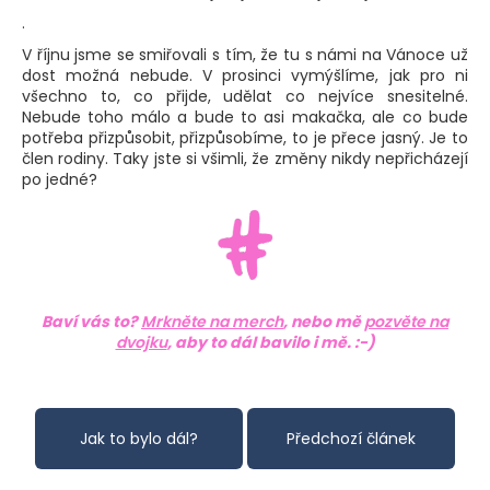
.
V říjnu jsme se smiřovali s tím, že tu s námi na Vánoce už
dost možná nebude. V prosinci vymýšlíme, jak pro ni
všechno to, co přijde, udělat co nejvíce snesitelné.
Nebude toho málo a bude to asi makačka, ale co bude
potřeba přizpůsobit, přizpůsobíme, to je přece jasný. Je to
člen rodiny. Taky jste si všimli, že změny nikdy nepřicházejí
po jedné?
Baví vás to?
Mrkněte na merch
, nebo mě
pozvěte na
dvojku
, aby to dál bavilo i mě. :-)
Předchozí článek
Další článek