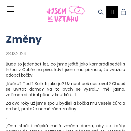
K
Hledat
Ná
Přihl
o
Zpět
Zpět
š
í
ko
Změny
k
28.12.2024
Bude to jedenáct let, co jsme ještě jako kamarádi seděli s
C
Inžou v Cobře na pivu, když jsem mu přiznala, že zvažuju
adopci kočky.
o
„Kočku? Teď? Kolik ti jako je? Už nechceš cestovat? Chceš
p
se uvrtat doma? Na to bych se vysral...“ měl jasno,
zatímco si otíral pěnu z koutků úst.
o
Za dva roky už jsme spolu bydleli a kočka mu vesele čůrala
t
do bot, protože nemá ráda změny.
ř
.
e
„Ona stačí i nějaká malá změna doma, aby se kočky