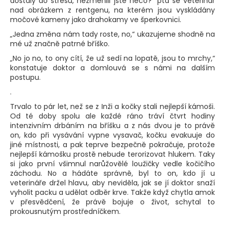
dostaly do stresu, nezměnili jste něco?“ ptá se veterinář
b
nad obrázkem z rentgenu, na kterém jsou vyskládány
močové kameny jako drahokamy ve šperkovnici.
u
„Jedna změna nám tady roste, no,“ ukazujeme shodně na
j
mé už značně patrné bříško.
e
„No jo no, to ony cítí, že už sedí na lopatě, jsou to mrchy,“
konstatuje doktor a domlouvá se s námi na dalším
t
postupu.
e
.
n
Trvalo to pár let, než se z Inži a kočky stali nejlepší kámoši.
Od té doby spolu ale každé ráno tráví čtvrt hodiny
a
intenzivním drbáním na bříšku a z nás dvou je to právě
on, kdo při vysávání vypne vysavač, kočku evakuuje do
j
jiné místnosti, a pak teprve bezpečně pokračuje, protože
nejlepší kámošku prostě nebude terorizovat hlukem. Taky
í
si jako první všimnul narůžovělé loužičky vedle kočičího
t
záchodu. No a hádáte správně, byl to on, kdo jí u
veterináře držel hlavu, aby neviděla, jak se jí doktor snaží
?
vyholit packu a udělat odběr krve. Takže když chytla amok
v přesvědčení, že právě bojuje o život, schytal to
prokousnutým prostředníčkem.