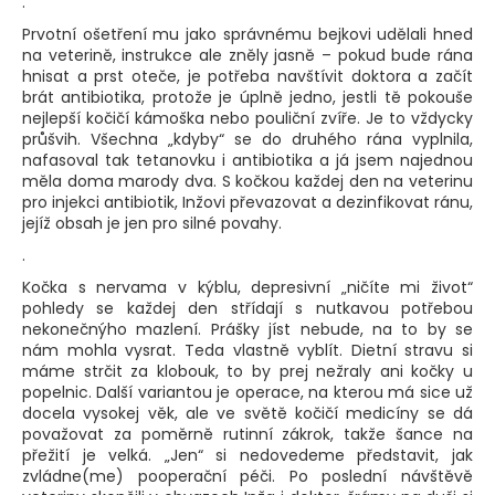
.
Prvotní ošetření mu jako správnému bejkovi udělali hned
Hledat
na veterině, instrukce ale zněly jasně – pokud bude rána
hnisat a prst oteče, je potřeba navštívit doktora a začít
brát antibiotika, protože je úplně jedno, jestli tě pokouše
nejlepší kočičí kámoška nebo pouliční zvíře. Je to vždycky
D
průšvih. Všechna „kdyby“ se do druhého rána vyplnila,
nafasoval tak tetanovku i antibiotika a já jsem najednou
o
měla doma marody dva. S kočkou každej den na veterinu
p
pro injekci antibiotik, Inžovi převazovat a dezinfikovat ránu,
o
jejíž obsah je jen pro silné povahy.
r
.
u
č
Kočka s nervama v kýblu, depresivní „ničíte mi život“
u
pohledy se každej den střídají s nutkavou potřebou
nekonečnýho mazlení. Prášky jíst nebude, na to by se
j
nám mohla vysrat. Teda vlastně vyblít. Dietní stravu si
e
máme strčit za klobouk, to by prej nežraly ani kočky u
m
popelnic. Další variantou je operace, na kterou má sice už
e
docela vysokej věk, ale ve světě kočičí medicíny se dá
považovat za poměrně rutinní zákrok, takže šance na
přežití je velká. „Jen“ si nedovedeme představit, jak
zvládne(me) pooperační péči. Po poslední návštěvě