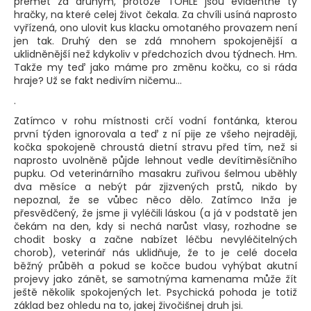
přemet za druhým, protože TOHLE jsou evidentně ty
hračky, na které celej život čekala. Za chvíli usíná naprosto
vyřízená, ono ulovit kus klacku omotaného provazem není
jen tak. Druhý den se zdá mnohem spokojenější a
uklidněnější než kdykoliv v předchozích dvou týdnech. Hm.
Takže my teď jako máme pro změnu kočku, co si ráda
hraje? Už se fakt nedivím ničemu...
.
Zatímco v rohu místnosti crčí vodní fontánka, kterou
první týden ignorovala a teď z ní pije ze všeho nejraději,
kočka spokojeně chroustá dietní stravu před tím, než si
naprosto uvolněně půjde lehnout vedle devítiměsíčního
pupku. Od veterinárního masakru zuřivou šelmou uběhly
dva měsíce a nebýt pár zjizvených prstů, nikdo by
nepoznal, že se vůbec něco dělo. Zatímco Inža je
přesvědčený, že jsme ji vyléčili láskou (a já v podstatě jen
čekám na den, kdy si nechá narůst vlasy, rozhodne se
chodit bosky a začne nabízet léčbu nevyléčitelných
chorob), veterinář nás uklidňuje, že to je celé docela
běžný průběh a pokud se kočce budou vyhýbat akutní
projevy jako zánět, se samotnýma kamenama může žít
ještě několik spokojených let. Psychická pohoda je totiž
základ bez ohledu na to, jakej živočišnej druh jsi.