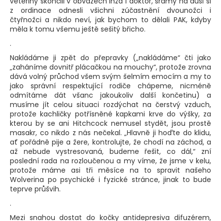
veteriny skončili v obvazech Inža i doktor, šrámy na duši si
z ordinace odnesli všichni zúčastnění dvounožci i
čtyřnožci a nikdo neví, jak bychom to dělali PAK, kdyby
měla k tomu všemu ještě sešitý břicho.
.
Nakládáme ji zpět do přepravky („nakládáme“ čti jako
„zaháníme dovnitř plácačkou na mouchy“, protože zrovna
dává volný průchod všem svým šelmím emocím a my to
jako správní respektující rodiče chápeme, nicméně
odmítáme dát všanc jakoukoliv další končetinu) a
musíme jít celou situaci rozdýchat na čerstvý vzduch,
protože kachličky potřísněné kapkami krve do výšky, za
kterou by se ani Hitchcock nemusel stydět, jsou prostě
masakr, co nikdo z nás nečekal. „Hlavně ji hoďte do klidu,
ať pořádně pije a žere, kontrolujte, že chodí na záchod, a
až nebude vystresovaná, budeme řešit, co dál,“ zní
poslední rada na rozloučenou a my víme, že jsme v kelu,
protože máme asi tři měsíce na to spravit našeho
Wolverina po psychické i fyzické stránce, jinak to bude
teprve průšvih.
.
Mezi snahou dostat do kočky antidepresiva difuzérem,