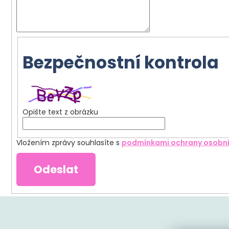
b
u
j
Bezpečnostní kontrola
e
t
e
n
Opište text z obrázku
a
j
Vložením zprávy souhlasíte s
podmínkami ochrany osobní
í
Odeslat
t
?
Z
á