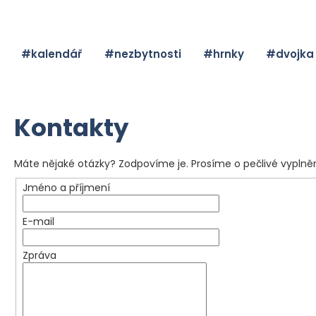
K
o
Zpět
Zpět
š
#kalendář
#nezbytnosti
#hrnky
#dvojka
do
do
í
obchodu
obchodu
k
Kontakty
C
Máte nějaké otázky? Zodpovíme je. Prosíme o pečlivé vyplněn
o
Jméno a příjmení
p
E-mail
o
t
Zpráva
ř
e