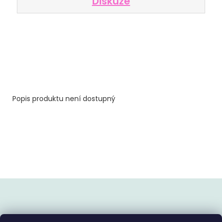
Diskuze
Popis produktu není dostupný
Z
á
p