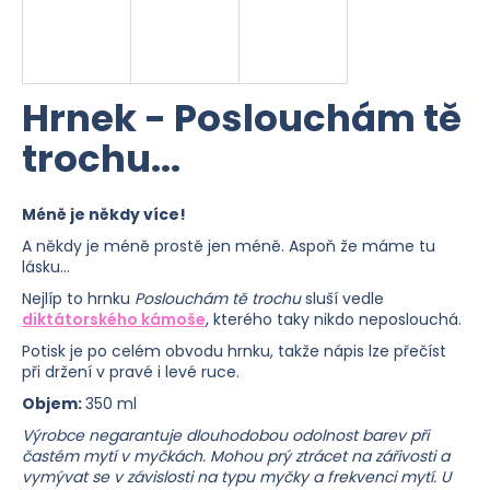
b
u
j
Hrnek - Poslouchám tě
e
trochu...
t
e
Méně je někdy více!
n
A někdy je méně prostě jen méně. Aspoň že máme tu
a
lásku...
Nejlíp to hrnku
Poslouchám tě trochu
sluší vedle
j
diktátorského kámoše
, kterého taky nikdo neposlouchá.
í
Potisk je po celém obvodu hrnku, takže nápis lze přečíst
při držení v pravé i levé ruce.
t
Objem:
350 ml
?
Výrobce negarantuje dlouhodobou odolnost barev při
častém mytí v myčkách. Mohou prý ztrácet na zářivosti a
vymývat se v závislosti na typu myčky a frekvenci mytí. U