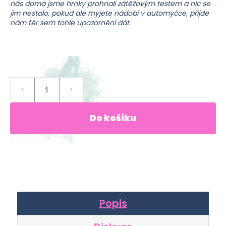
nás doma jsme hrnky prohnali zátěžovým testem a nic se
jim nestalo, pokud ale myjete nádobí v automyčce, přijde
Hledat
nám fér sem tohle upozornění dát.
D
Skladem
(>10 ks)
o
p
249 Kč
o
Měrná
r
cena:
Do košíku
u
č
u
j
e
m
e
Popis