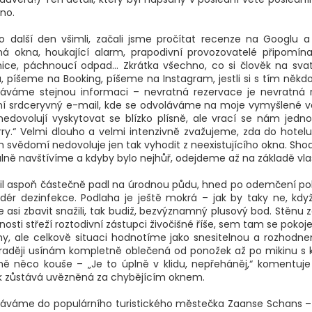
no.
 další den všimli, začali jsme pročítat recenze na Googlu a n
dná okna, houkající alarm, prapodivní provozovatelé připomína
ěnice, páchnoucí odpad... Zkrátka všechno, co si člověk na sva
 píšeme na Booking, píšeme na Instagram, jestli si s tím někdo
táváme stejnou informaci – nevratná rezervace je nevratná r
í srdceryvný e-mail, kde se odvoláváme na moje vymyšlené ve
nedovolují vyskytovat se blízko plísně, ale vrací se nám jedno
rry.“ Velmi dlouho a velmi intenzivně zvažujeme, zda do hotelu
 svědomí nedovoluje jen tak vyhodit z neexistujícího okna. Sh
ně navštívíme a kdyby bylo nejhůř, odejdeme až na základě vlas
l aspoň částečně padl na úrodnou půdu, hned po odemčení pok
odér dezinfekce. Podlaha je ještě mokrá – jak by taky ne, kdy
se asi zbavit snažili, tak budiž, bezvýznamný plusový bod. Stěnu z
nosti střeží roztodivní zástupci živočišné říše, sem tam se pok
y, ale celkově situaci hodnotíme jako snesitelnou a rozhodne
raději usínám kompletně oblečená od ponožek až po mikinu s 
 něco kouše – „Je to úplně v klidu, nepřeháněj,“ komentuje
k zůstává uvězněná za chybějícím oknem.
áváme do populárního turistického městečka Zaanse Schans –