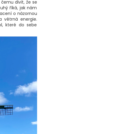
čemu divit, že se
uhý říká, jak nám
hacení o názornou
a větrná energie.
l, které do sebe