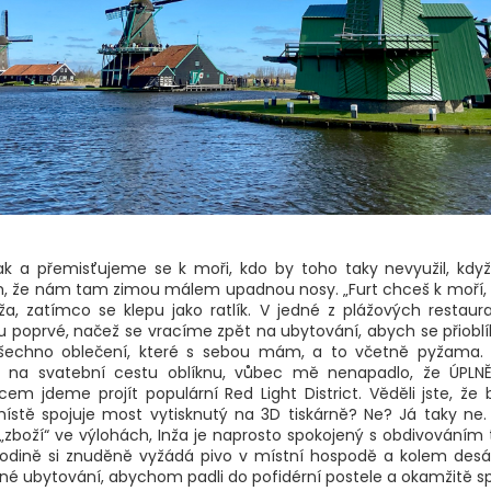
 a přemisťujeme se k moři, kdo by toho taky nevyužil, když
, že nám tam zimou málem upadnou nosy. „Furt chceš k moří,
nža, zatímco se klepu jako ratlík. V jedné z plážových restaur
 poprvé, načež se vracíme zpět na ubytování, abych se přioblík
šechno oblečení, které s sebou mám, a to včetně pyžama
si na svatební cestu oblíknu, vůbec mě nenapadlo, že ÚPL
em jdeme projít populární Red Light District. Věděli jste, že
ístě spojuje most vytisknutý na 3D tiskárně? Ne? Já taky ne.
„zboží“ ve výlohách, Inža je naprosto spokojený s obdivováním
hodině si znuděně vyžádá pivo v místní hospodě a kolem des
né ubytování, abychom padli do pofidérní postele a okamžitě spal