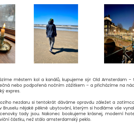
zíme městem kol a kanálů, kupujeme sýr Old Amsterdam – těžk
tečná nebo podpořená nočním zážitkem – a přicházíme na nád
ský expres.
hozího nezdaru si tentokrát dáváme opravdu záležet a zatímc
 v Bruselu nějaké pěkné ubytování, kterým si hodláme vše vynah
ší cenovky tady jsou. Nakonec bookujeme krásnej, moderní hot
iční částku, než stálo amsterdamský peklo.