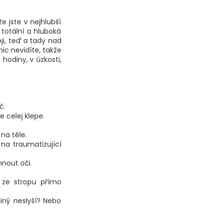
e jste v nejhlubší
 totální a hluboká
ji, teď a tady nad
nic nevidíte, takže
hodiny, v úzkosti,
č.
e celej klepe.
na těle.
na traumatizující
hnout oči.
í ze stropu přímo
iný neslyší? Nebo