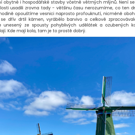
í obytné i hospodářské stavby včetně větrných mlýnů. Není se 
losti usadili zrovna tady - většinu času nerozumíme, co ten dr
o hodině opouštíme vesnici naprosto profouknutí, nicméně obo
 se dřív drtil kámen, vyrábělo barvivo a celkově zpracovával
je unesený ze spousty pohyblivých udělátek a ozubených ko
í. Kde mají kola, tam je to prostě dobrý.