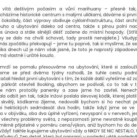
vítá deštivým počasím a vůní marihuany – přesně tak,
ocházíme historické centrum s malými uličkami, dáváme si první
čokolády, část výpravy obdivuje cykloinfrastrukturu, část arch
ho a ubytování daleko od centra, takže s plnou polní n
ás únava a stále silnější déšť zažene do místní hospody. (Stří
by se dalo na chvíli schovat, tady prostě nenajdete.) Všudy
nás zpočátku překvapují – jsme tu poprvé, tak si myslíme, že se
lika dnech už je nám však jasné, že toto je naprostý západoev
 vlastně i určité kouzlo.
rzlí se pomalu přesouváme na ubytování, které si zaslouží 
jsme se před dvěma týdny rozhodli, že tuhle cestu podn
čali hledat první ubytování s tím, že každé další vyřešíme až z
e párkrát otevřeli Booking, abychom se podívali, co to tak 
se nám protočily panenky a zase jsme ho zavřeli. Nenec
odbít jen tak, takže Inžovi poslala slevovej kódík, kterej platil 
u skvělý, kódíkama žijeme, nedovolili bychom si ho nechat p
mi hektických sedmdesát dva hodin, takže když jsme se ve
a v obýváku, oba dva úplně vyřízení, nevyspaní a v nervech, je
 všechny problémy světa, z nepozornosti jsme nevratně koupili
poměrně přijatelné v poměru cena/výkon, aniž bychom ho do deta
 Vždyť takhle kupujeme ubytování vždy a NIKDY SE NIC NESTALO, 
důvěru!) Ten detail, který byl napsaný v poslední větě poslední