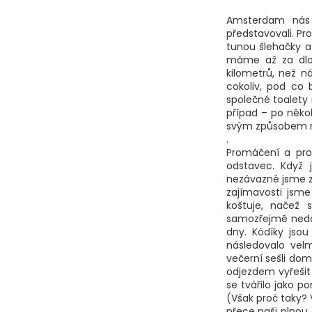
b
Amsterdam nás 
u
představovali. Pr
tunou šlehačky a 
j
máme až za dlou
kilometrů, než n
e
cokoliv, pod co 
společné toalety 
t
případ – po něko
e
svým způsobem má
.
n
Promáčení a prom
odstavec. Když 
a
nezávazně jsme za
zajímavosti jsm
j
koštuje, načež 
í
samozřejmě nedala 
dny. Kódíky jso
t
následovalo vel
večerní sešli dom
?
odjezdem vyřešit
se tvářilo jako 
(Však proč taky?
přece naši plnou 