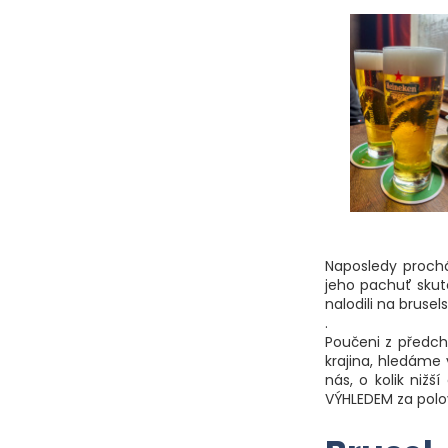
Naposledy prochá
jeho pachuť sku
nalodili na brusel
.
Poučeni z předc
krajina, hledáme
nás, o kolik niž
VÝHLEDEM za polov