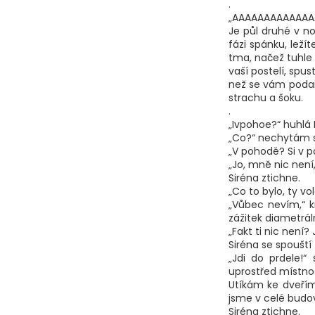
.
„AAAAAAAAAAAAA
Je půl druhé v no
fázi spánku, leží
tma, načež tuhle 
vaší postelí, spus
než se vám podaří
strachu a šoku.
.
„Ivpohoe?“ huhlá 
„Co?“ nechytám 
„V pohodě? Si v p
„Jo, mně nic není,
Siréna ztichne.
„Co to bylo, ty v
„Vůbec nevím,“ k
zážitek diametrál
„Fakt ti nic není?
Siréna se spouští
„Jdi do prdele!“
uprostřed místnos
Utíkám ke dveřím
jsme v celé budo
Siréna ztichne.