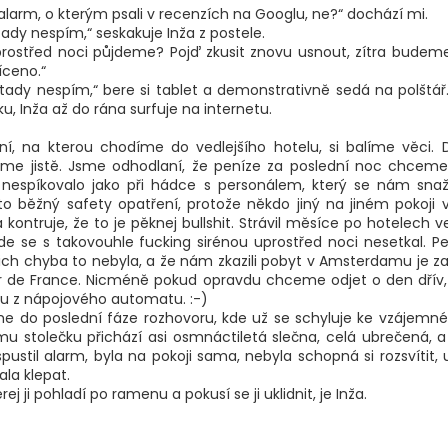
n alarm, o kterým psali v recenzích na Googlu, ne?“ dochází mi.
tady nespím,“ seskakuje Inža z postele.
prostřed noci půjdeme? Pojď zkusit znovu usnout, zítra budeme
íceno.“
už tady nespím,“ bere si tablet a demonstrativně sedá na polštář.
 Inža až do rána surfuje na internetu.
ní, na kterou chodíme do vedlejšího hotelu, si balíme věci. 
íme jistě. Jsme odhodlaní, že peníze za poslední noc chceme
 nespíkovalo jako při hádce s personálem, který se nám snaž
o běžný safety opatření, protože někdo jiný na jiném pokoji v
ža kontruje, že to je pěknej bullshit. Strávil měsíce po hotelech
kde se s takovouhle fucking sirénou uprostřed noci nesetkal. 
ejich chyba to nebyla, a že nám zkazili pobyt v Amsterdamu je zaj
r de France. Nicméně pokud opravdu chceme odjet o den dřív,
lu z nápojového automatu. :-)
me do poslední fáze rozhovoru, kde už se schyluje ke vzájemn
ímu stolečku přichází asi osmnáctiletá slečna, celá ubrečená, a
ustil alarm, byla na pokoji sama, nebyla schopná si rozsvítit, u
la klepat.
rej ji pohladí po ramenu a pokusí se ji uklidnit, je Inža.