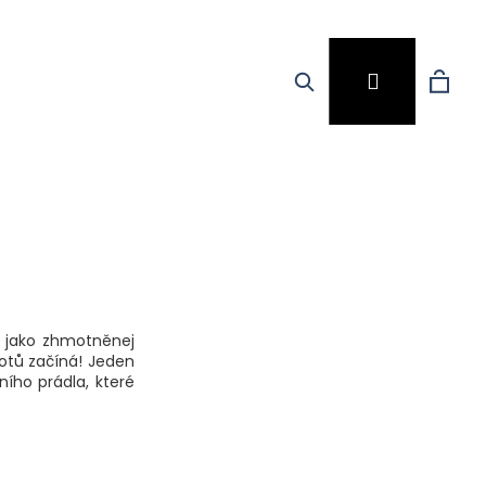
Hledat
Nák
Přihlášen
koší
á jako zhmotněnej
votů začíná! Jeden
ního prádla, které