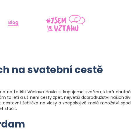
Blog
ch na svatební cestě
 a na Letišti Václava Havla si kupujeme svačinu, která chutn
nám to letí a už není cesty zpět, největší dobrodružství našich ži
, cestovní žehlička na vlasy a znepokojivě malé množství spod
 stačit.
rdam