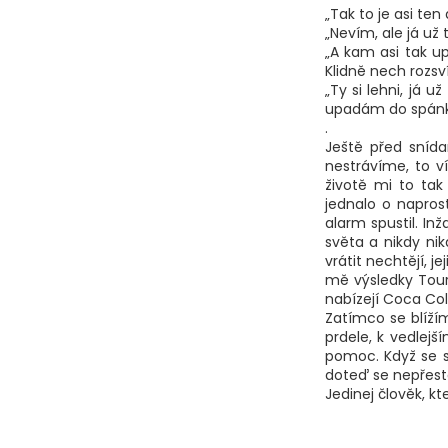
„Tak to je asi te
„Nevím, ale já už 
„A kam asi tak u
Klidně nech rozsv
„Ty si lehni, já 
upadám do spánku,
.
Ještě před snída
nestrávíme, to v
životě mi to tak
jednalo o naprost
alarm spustil. In
světa a nikdy ni
vrátit nechtějí, j
mě výsledky Tou
nabízejí Coca Co
Zatímco se blíží
prdele, k vedlejš
pomoc. Když se sp
doteď se nepřesta
Jedinej člověk, kte