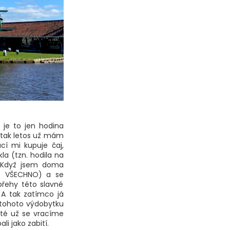
 je to jen hodina
 tak letos už mám
ací mi kupuje čaj,
la (tzn. hodila na
. Když jsem doma
NĚ VŠECHNO) a se
 břehy této slavné
 A tak zatímco já
 tohoto výdobytku
áté už se vracíme
i jako zabití.