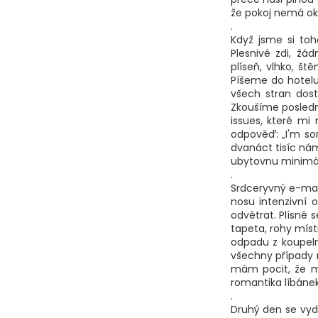
že pokoj nemá ok
.
Hledat
Když jsme si toho
Plesnivé zdi, žá
plíseň, vlhko, št
Píšeme do hotelu,
všech stran dos
D
Zkoušíme posledn
o
issues, které mi 
p
odpověď: „I'm so
o
dvanáct tisíc nám
r
ubytovnu minimál
u
.
Srdceryvný e-mai
č
nosu intenzivní 
u
odvětrat. Plísně 
j
tapeta, rohy míst
e
odpadu z koupeln
m
všechny případy 
e
mám pocit, že mě
romantika líbáne
.
Druhý den se vyd