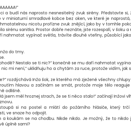
AAAAAA!“
ci a budí nás naprosto nesnesitelný zvuk sirény. Představte si, ž
te v miniaturní smradlavé kobce bez oken, ve které je naprostá,
hmatatelnou nicotu prořízne zvuk znějící, jako by v tomhle poko
tila sirénu sanitka. Prostor dobře neznáte, jste rozespalí, v šoku a 
 nahmatat vypínač světla, trávíte dlouhé vteřiny, působící jako 
Inža do tmy.
se.
ohodě? Nestalo se ti nic?“ konečně se mu daří nahmatat vypína
 nic mi není,“ uklidňuju ho a chytám za ruce, protože vidím, jak s
ole?“ rozdýchává Inža šok, ze kterého má zježené všechny chlupy 
routím hlavou a začínám se smát, protože moje tělo reaguje 
ně odlišně.
 Já jsem měl hroznej strach, že se ti něco stalo!“ začínají Inžovi vl
 znovu.
 stoupá si na postel a mlátí do požárního hlásiče, který trč
ti, ve snaze ho odpojit.
 a koukám se na chodbu. Nikde nikdo. Je možný, že to nikdo j
vě úplně sami?