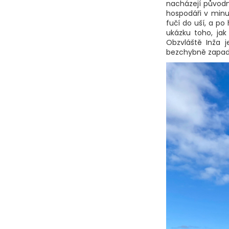
nacházejí původn
hospodáři v minu
fučí do uší, a p
ukázku toho, jak
Obzvláště Inža 
bezchybně zapadaj