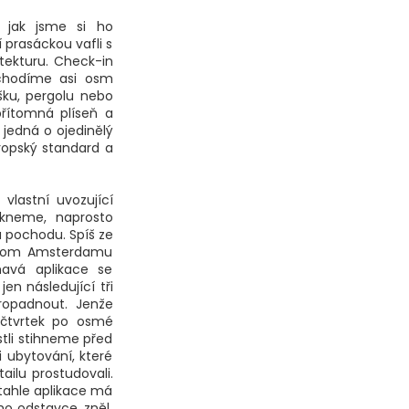
 jak jsme si ho
 prasáckou vafli s
itekturu. Check-in
achodíme asi osm
šku, pergolu nebo
přítomná plíseň a
 jedná o ojedinělý
ropský standard a
vlastní uvozující
ikneme, naprosto
a pochodu. Spíš ze
v tom Amsterdamu
havá aplikace se
jen následující tři
ropadnout. Jenže
 čtvrtek po osmé
stli stihneme před
 ubytování, které
ilu prostudovali.
tahle aplikace má
ho odstavce, zněl,