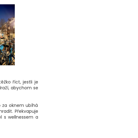
o říct, jestli je
raží, abychom se
o za oknem ubíhá
radit. Překvapuje
el s wellnessem a