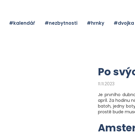
K
o
Zpět
Zpět
š
#kalendář
#nezbytnosti
#hrnky
#dvojka
do
do
í
obchodu
obchodu
k
Po svý
C
o
11.11.2023
p
Je prvního dubna
o
apríl. Za hodinu 
batoh, jedny boty
t
prostě bude muset
ř
Amste
e