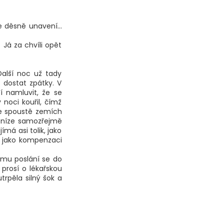
 děsně unavení...
 Já za chvíli opět
Další noc už tady
 dostat zpátky. V
í namluvit, že se
 noci kouřil, čímž
 ve spoustě zemích
Peníze samozřejmě
ímá asi tolik, jako
 jako kompenzaci
ému poslání se do
 prosí o lékařskou
trpěla silný šok a