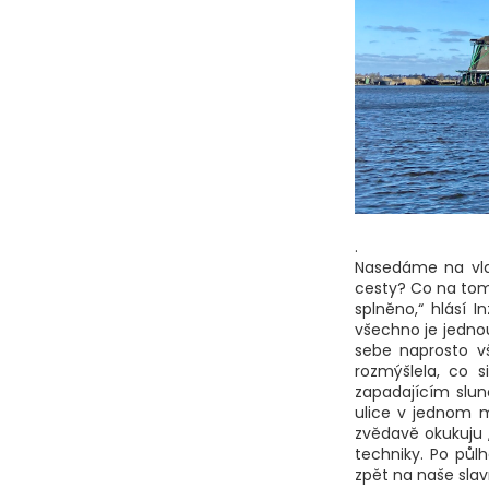
.
Nasedáme na vlak
cesty? Co na tom
splněno,“ hlásí I
všechno je jednou
sebe naprosto v
rozmýšlela, co 
zapadajícím slunc
ulice v jednom m
zvědavě okukuju 
techniky. Po půl
zpět na naše slav