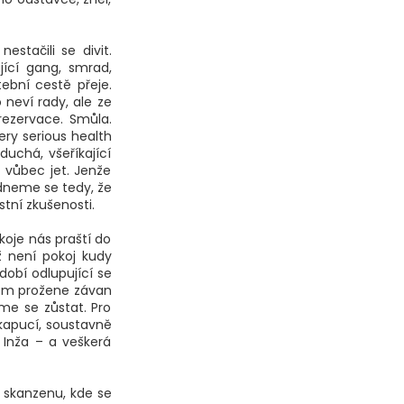
estačili se divit.
jící gang, smrad,
tební cestě přeje.
 neví rady, ale ze
ezervace. Smůla.
ry serious health
duchá, všeříkající
 vůbec jet. Jenže
odneme se tedy, že
tní zkušenosti.
oje nás praští do
ž není pokoj kudy
dobí odlupující se
ojem prožene závan
me se zůstat. Pro
kapucí, soustavně
 Inža – a veškerá
 skanzenu, kde se